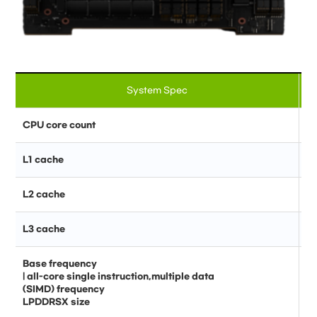
System Spec
CPU core count
L1 cache
L2 cache
L3 cache
Base frequency
| all-core single instruction,multiple data
(SIMD) frequency
LPDDRSX size