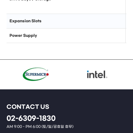
Expansion Slots
Power Supply
CONTACT US
02-6309-1830
AM 9:00 - PM 6:00 (토/일/공휴일 휴무)