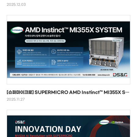
2025.12.03
[슈퍼마이크로] SUPERMICRO AMD Instinct™ MI355X SYSTEM
2025.11.27